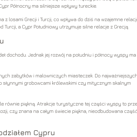
 Cypr Północny ma silniejsze wpływy tureckie.
a z losami Grecji i Turcji, co wpływa do dziś na wzajemne relacj
 Turcji, a Cypr Południowy utrzymuje silne relacje z Grecją.
du
eł dochodu. Jednak jej rozwój na południu i północy wyspy ma
ytnych zabytków i malowniczych miasteczek. Do najważniejszyc
ego słynnymi grobowcami królewskimi czy mitycznym skalnym
e równie piękną. Atrakcje turystyczne tej części wyspy to prz
ikozji, czy znana na całym świecie piękna, nieodbudowana częś
odziałem Cypru