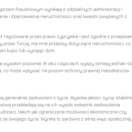
rzem Południowym wynikają z oddzielnych administracji i
nia i dzierżawienia nieruchomości oraz kwestii związanych z
 regulowane przez prawo cypryjskie i jest zgodne z przepisam
ny przez Turcję, ma inne przepisy dotyczące nieruchomości, co
am kupić lub wynająć dom.
a wysokim poziomie. W obu częściach wyspy istnieją jednak ró
, co może wpływać na poziom ochrony prawnej mieszkańców.
h
 generalnie zadowoleni z życia. Wysoka jakość życia, stabiln
twa przekładają się na ich wysoki wskaźnik zadowolenia.
dności, takich jak ograniczone możliwości ekonomiczne czy
ze swojego życia. Wynika to zarówno z silnej więzi społecznej, 