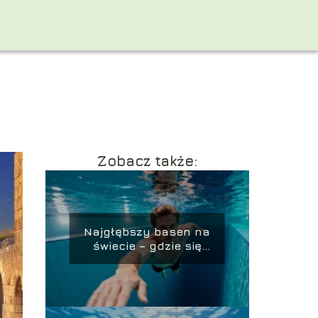
Zobacz także:
Najgłębszy basen na
świecie – gdzie się
znajduje i ile ma
metrów?