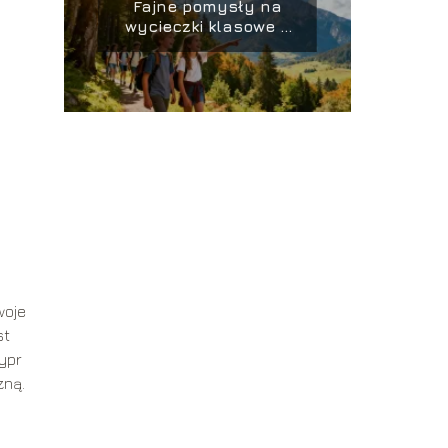
Fajne pomysły na
wycieczki klasowe –
gdzie warto pojechać?
woje
st
Cypr
zną.