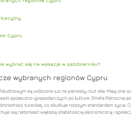
ybranych regionów Cypru
lizacyjny
łem Cypru
ie wybrać się na wakacje w październiku?
cze wybranych regionów Cypru
łudniowym są widoczne już na pierwszy rzut oka. Mają one s
westii społeczno-gospodarczych po kulture. Strefa Północna je
ministracji tureckiej, co skutkuje niższym standardem życia. 
chuje się natomiast większą stabilnością ekonomiczną i społec