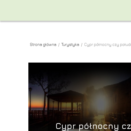
Strona główna
/
Turystyka
/
Cypr północny czy połud
Cypr północny c