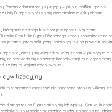
ny. Podział administracyjny wyspy wynika z konfliktu grecko-
cje z Unią Europejską różnią się diametralnie między oboma
j, której administracja funkcjonuje w oparciu o system
 Turecka Republika Cypru Północnego, której uznawalność na a
onuje tam system polityczny opierający się na prawie turecki
ropejskiej, cieszy się wszystkimi korzyściami wynikającymi z t
Unię, co przekłada się na szereg konsekwencji, m.in. ograniczon
dlu z innymi krajami członkowskimi.
 cywilizacyjny
recki, miał ogromne znaczenie dla obecnego stanu cywilizacyjn
y.
ie, dlatego też na Cyprze mijają się ich wpływy. Sztuka, kuchni
, aczkolwiek zauważalne są różnice między północą a południe