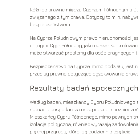
Różnice prawne między Cyprzem Północnym a Cyp
związanego z tym prawa. Dotyczy to m.in. nabywa
bezpieczeństwem.
Na Cyprze Południowym prawo nieruchomości jest
unijnymi. Cypr Północny, jako obszar kontrolowa
może stwarzać problemy dla osób pragnących t
Bezpieczeństwo na Cyprze, mimo podziału, jest n
przepisy prawne dotyczące egzekwowania prawa
Rezultaty badań społecznyc
Według badań, mieszkańcy Cypru Południowego są
sytuacja gospodarcza oraz poczucie bezpieczeńs
Mieszkańcy Cypru Północnego, mimo pewnych tru
izolacja polityczna, również wyrażają zadowolenie 
pięknej przyrody, której są codziennie częścią.