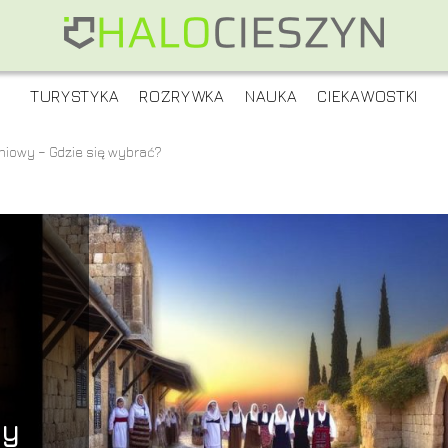
TURYSTYKA
ROZRYWKA
NAUKA
CIEKAWOSTKI
niowy – Gdzie się wybrać?
zy