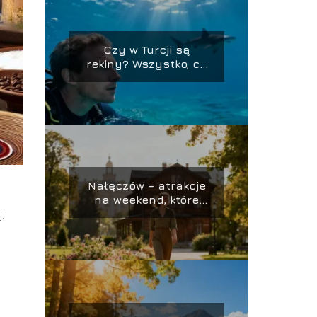
Czy w Turcji są
rekiny? Wszystko, co
musisz wiedzieć
Nałęczów – atrakcje
na weekend, które
warto zobaczyć
.