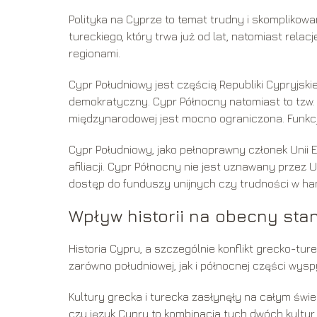
Polityka na Cyprze to temat trudny i skomplikowa
tureckiego, który trwa już od lat, natomiast rela
regionami.
Cypr Południowy jest częścią Republiki Cypryjskie
demokratyczny. Cypr Północny natomiast to tzw.
międzynarodowej jest mocno ograniczona. Funkcj
Cypr Południowy, jako pełnoprawny członek Unii Eu
afiliacji. Cypr Północny nie jest uznawany przez 
dostęp do funduszy unijnych czy trudności w han
Wpływ historii na obecny stan
Historia Cypru, a szczególnie konflikt grecko-tu
zarówno południowej, jak i północnej części wysp
Kultury grecka i turecka zasłynęły na całym świec
czy język Cypru to kombinacja tych dwóch kultur