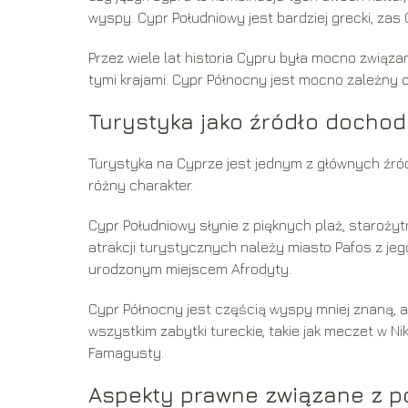
wyspy. Cypr Południowy jest bardziej grecki, zas
Przez wiele lat historia Cypru była mocno związan
tymi krajami. Cypr Północny jest mocno zależny od
Turystyka jako źródło docho
Turystyka na Cyprze jest jednym z głównych źród
różny charakter.
Cypr Południowy słynie z pięknych plaż, staroż
atrakcji turystycznych należy miasto Pafos z j
urodzonym miejscem Afrodyty.
Cypr Północny jest częścią wyspy mniej znaną, al
wszystkim zabytki tureckie, takie jak meczet w N
Famagusty.
Aspekty prawne związane z p