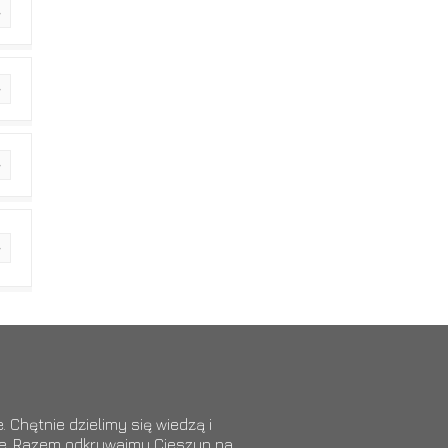
 Chętnie dzielimy się wiedzą i
ące. Razem odkrywajmy Cieszyn na