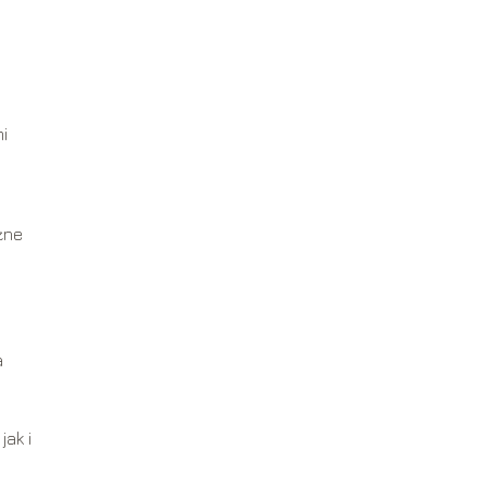
i
żne
a
jak i