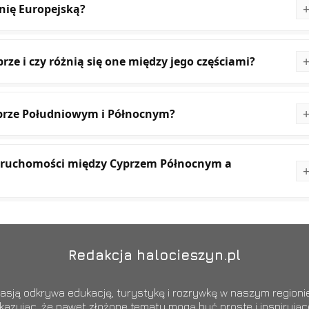
nię Europejską?
ze i czy różnią się one między jego częściami?
yprze Południowym i Północnym?
nieruchomości między Cyprzem Północnym a
Redakcja halocieszyn.pl
sją odkrywa edukację, turystykę i rozrywkę w naszym regionie.
okazując, że nawet złożone tematy mogą być proste i inspiruj