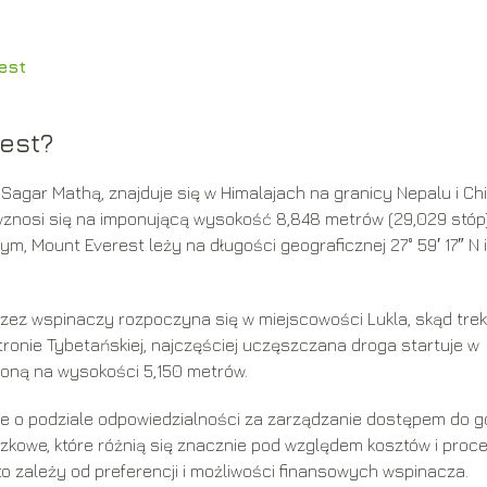
est
rest?
agar Mathą, znajduje się w Himalajach na granicy Nepalu i Ch
wznosi się na imponującą wysokość 8,848 metrów (29,029 stóp
 Mount Everest leży na długości geograficznej 27° 59′ 17″ N i
rzez wspinaczy rozpoczyna się w miejscowości Lukla, skąd trek
ronie Tybetańskiej, najczęściej uczęszczana droga startuje w
żoną na wysokości 5,150 metrów.
e o podziale odpowiedzialności za zarządzanie dostępem do g
kowe, które różnią się znacznie pod względem kosztów i proce
 zależy od preferencji i możliwości finansowych wspinacza.