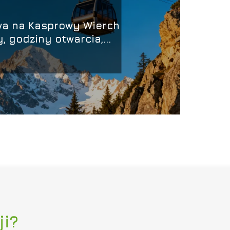
owa na Kasprowy Wierch
y, godziny otwarcia,
dojazd
ji?