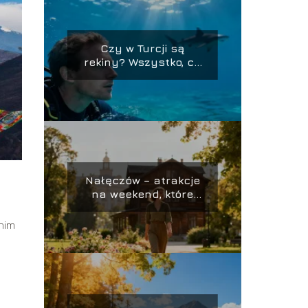
Czy w Turcji są
rekiny? Wszystko, co
musisz wiedzieć
Nałęczów – atrakcje
na weekend, które
warto zobaczyć
nim