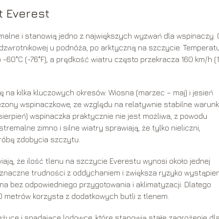
t Everest
malne i stanowią jedno z największych wyzwań dla wspinaczy. 
podzwrotnikowej u podnóża, po arktyczną na szczycie. Temperat
0°C (-76°F), a prędkość wiatru często przekracza 160 km/h (
 na kilka kluczowych okresów. Wiosna (marzec – maj) i jesień
ezony wspinaczkowe, ze względu na relatywnie stabilne warunk
rpień) wspinaczka praktycznie nie jest możliwa, z powodu
emalne zimno i silne wiatry sprawiają, że tylko nieliczni,
róbę zdobycia szczytu.
ają, że ilość tlenu na szczycie Everestu wynosi około jednej
e znaczne trudności z oddychaniem i zwiększa ryzyko wystąpie
a bez odpowiedniego przygotowania i aklimatyzacji. Dlatego
 metrów korzysta z dodatkowych butli z tlenem.
yce i spadające lodowce, które stanowią stałe zagrożenie dl