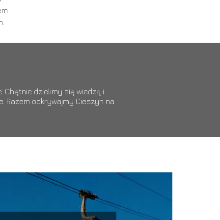
dem
h.
 Chętnie dzielimy się wiedzą i
ące. Razem odkrywajmy Cieszyn na