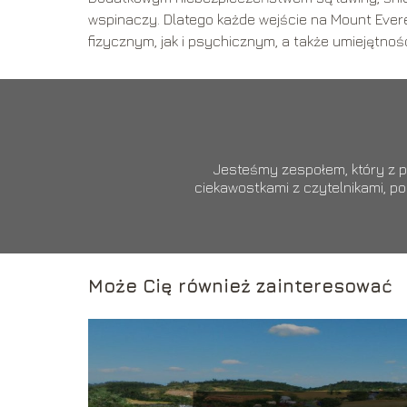
wspinaczy. Dlatego każde wejście na Mount Ev
fizycznym, jak i psychicznym, a także umiejętn
Jesteśmy zespołem, który z pa
ciekawostkami z czytelnikami, p
Może Cię również zainteresować