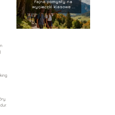
Fajne pomysły na
wycieczki klasowe –
gdzie warto pojechać?
in
)
king
óry.
dur.