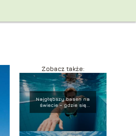
Zobacz także:
Najgłębszy basen na
świecie – gdzie się
znajduje i ile ma
metrów?