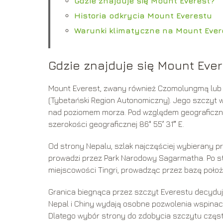
Gdzie znajduje się Mount Everest?
Historia odkrycia Mount Everestu
Warunki klimatyczne na Mount Ever
Gdzie znajduje się Mount Eve
Mount Everest, zwany również Czomolungmą lub S
(Tybetański Region Autonomiczny). Jego szczyt 
nad poziomem morza. Pod względem geograficznym,
szerokości geograficznej 86° 55′ 31″ E.
Od strony Nepalu, szlak najczęściej wybierany p
prowadzi przez Park Narodowy Sagarmatha. Po st
miejscowości Tingri, prowadząc przez bazę poło
Granica biegnąca przez szczyt Everestu decyduj
Nepal i Chiny wydają osobne pozwolenia wspinacz
Dlatego wybór strony do zdobycia szczytu często