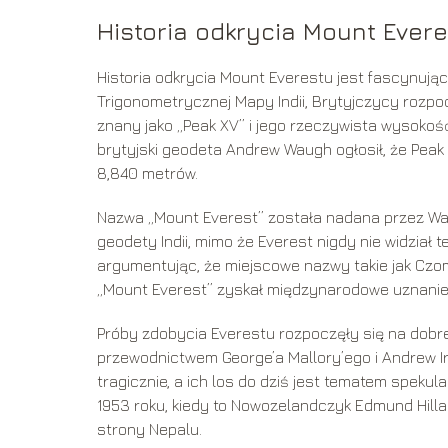
Historia odkrycia Mount Ever
Historia odkrycia Mount Everestu jest fascynująca
Trigonometrycznej Mapy Indii, Brytyjczycy rozpo
znany jako „Peak XV” i jego rzeczywista wysokość
brytyjski geodeta Andrew Waugh ogłosił, że Pea
8,840 metrów.
Nazwa „Mount Everest” została nadana przez Wa
geodety Indii, mimo że Everest nigdy nie widział t
argumentując, że miejscowe nazwy takie jak Cz
„Mount Everest” zyskał międzynarodowe uznanie
Próby zdobycia Everestu rozpoczęły się na dobre
przewodnictwem George’a Mallory’ego i Andrew Ir
tragicznie, a ich los do dziś jest tematem spekul
1953 roku, kiedy to Nowozelandczyk Edmund Hilla
strony Nepalu.