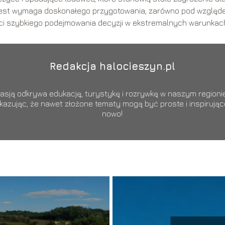
erest wymaga doskonałego przygotowania, zarówno pod wzglę
ości szybkiego podejmowania decyzji w ekstremalnych warunkac
Redakcja halocieszyn.pl
sją odkrywa edukację, turystykę i rozrywkę w naszym regionie.
okazując, że nawet złożone tematy mogą być proste i inspiruj
nowo!