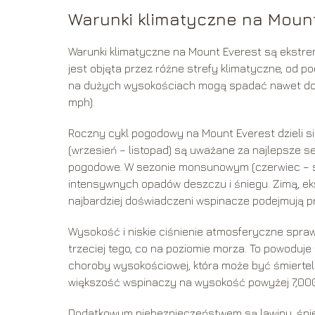
Warunki klimatyczne na Moun
Warunki klimatyczne na Mount Everest są ekstre
jest objęta przez różne strefy klimatyczne, od 
na dużych wysokościach mogą spadać nawet do -6
mph).
Roczny cykl pogodowy na Mount Everest dzieli się
(wrzesień – listopad) są uważane za najlepsze s
pogodowe. W sezonie monsunowym (czerwiec – sie
intensywnych opadów deszczu i śniegu. Zimą, ekstr
najbardziej doświadczeni wspinacze podejmują p
Wysokość i niskie ciśnienie atmosferyczne sprawi
trzeciej tego, co na poziomie morza. To powoduj
choroby wysokościowej, która może być śmierteln
większość wspinaczy na wysokość powyżej 7,000
Dodatkowym niebezpieczeństwem są lawiny, śnież