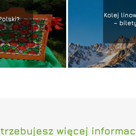
Kolej lin
Polski?
– bilet
trzebujesz więcej informac