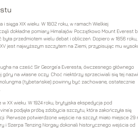
estu
 i sięga XIX wieku. W 1802 roku, w ramach Wielkiej
częli dokładne pomiary Himalajów. Początkowo Mount Everest b
 była przedmiotem wielu debat i obliczeń. Dopiero w 1856 roku,
k XV jest najwyższym szczytem na Ziemi, przypisując mu wyso
ugha na cześć Sir George’a Everesta, ówczesnego głównego
ej góry na własne oczy. Choć niektórzy sprzeciwiali się tej nazwi
omolungma (tybetańskie) powinny być zachowane, ostatecznie
.
 w XX wieku. W 1924 roku, brytyjska ekspedycja pod
vine’a podjęła próbę zdobycia szczytu, która zakończyła się
acji. Pierwsze potwierdzone wejście na szczyt miało miejsce 29
ry i Szerpa Tenzing Norgay dokonali historycznego wejścia od