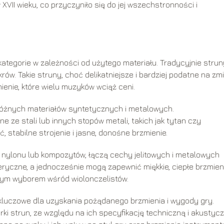
XVII wieku, co przyczyniło się do jej wszechstronności i
ategorie w zależności od użytego materiału. Tradycyjnie strun
krów. Takie struny, choć delikatniejsze i bardziej podatne na zm
ienie, które wielu muzyków wciąż ceni.
różnych materiałów syntetycznych i metalowych.
 ze stali lub innych stopów metali, takich jak tytan czy
 stabilne strojenie i jasne, donośne brzmienie.
 nylonu lub kompozytów, łączą cechy jelitowych i metalowych
eryczne, a jednocześnie mogą zapewnić miękkie, ciepłe brzmien
arnym wyborem wśród wiolonczelistów.
kluczowe dla uzyskania pożądanego brzmienia i wygody gry.
ki strun, ze względu na ich specyfikację techniczną i akustycz