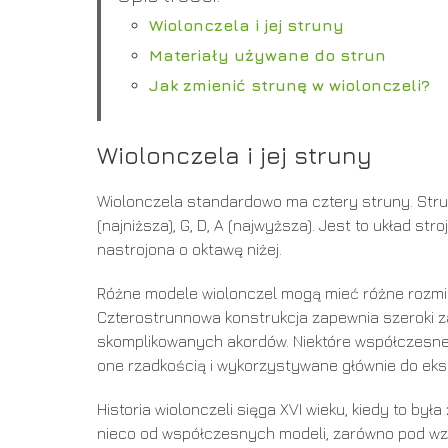
Wiolonczela i jej struny
Materiały używane do strun
Jak zmienić strunę w wiolonczeli?
Wiolonczela i jej struny
Wiolonczela standardowo ma cztery struny. Stru
(najniższa), G, D, A (najwyższa). Jest to układ st
nastrojona o oktawę niżej.
Różne modele wiolonczel mogą mieć różne rozmiar
Czterostrunnowa konstrukcja zapewnia szeroki zak
skomplikowanych akordów. Niektóre współczesne
one rzadkością i wykorzystywane głównie do ek
Historia wiolonczeli sięga XVI wieku, kiedy to był
nieco od współczesnych modeli, zarówno pod wzglę