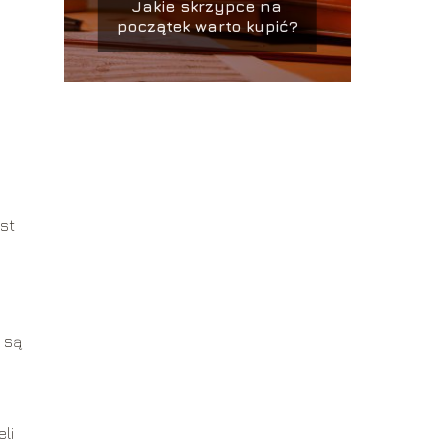
Jakie skrzypce na
początek warto kupić?
est
 są
li