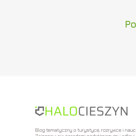
Po
Blog tematyczny o turystyce, rozrywce i nauc
Zainspiruj się poradami podróżniczymi i odkryj