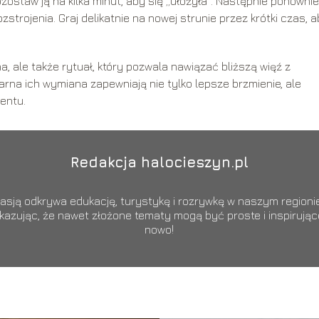
zostaw ją na kilka minut, aby się „ułożyła”. Następnie ponownie
strojenia. Graj delikatnie na nowej strunie przez krótki czas, 
, ale także rytuał, który pozwala nawiązać bliższą więź z
rna ich wymiana zapewniają nie tylko lepsze brzmienie, ale
entu.
Redakcja halocieszyn.pl
sją odkrywa edukację, turystykę i rozrywkę w naszym regionie.
okazując, że nawet złożone tematy mogą być proste i inspiruj
nowo!