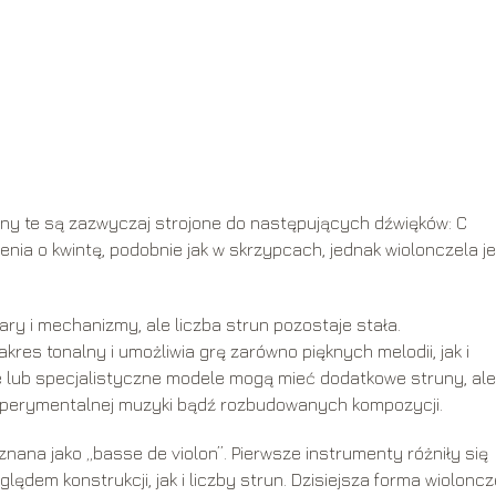
ny te są zazwyczaj strojone do następujących dźwięków: C
rojenia o kwintę, podobnie jak w skrzypcach, jednak wiolonczela j
y i mechanizmy, ale liczba strun pozostaje stała.
res tonalny i umożliwia grę zarówno pięknych melodii, jak i
 lub specjalistyczne modele mogą mieć dodatkowe struny, ale
sperymentalnej muzyki bądź rozbudowanych kompozycji.
a znana jako „basse de violon”. Pierwsze instrumenty różniły się
dem konstrukcji, jak i liczby strun. Dzisiejsza forma wioloncze