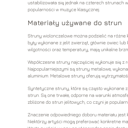
ustabilizowała się jednak na czterech strunach w 
popularności w muzyce klasycznej.
Materiały używane do strun
Struny wiolonczelowe można podzielić na różne k
były wykonane z jelit zwierząt, głównie owiec lub 
wilgotności oraz temperatury, mają unikalne brzm
Współczesne struny najczęściej wykonuje się z 
Najpopularniejszymi są struny metalowe, wykonane
aluminium. Metalowe struny oferują wytrzymałość,
Syntetyczne struny, które są często wykonane z
strun. Są one trwałe, odporne na warunki atmosf
zbliżone do strun jelitowych, co czyni je popul
Znaczenie odpowiedniego doboru materiału jest 
Niektórzy artyści mogą preferować konkretne mar