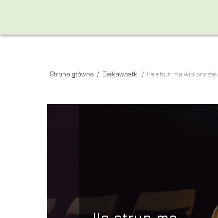
Strona główna
/
Ciekawostki
/
Ile strun ma wioloncze
Ile strun ma