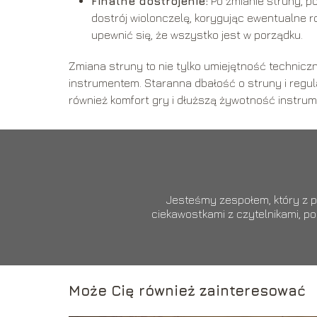
Finalne dostrojenie:
Po zmianie struny, po
dostrój wiolonczelę, korygując ewentualne roz
upewnić się, że wszystko jest w porządku.
Zmiana struny to nie tylko umiejętność techniczna
instrumentem. Staranna dbałość o struny i regula
również komfort gry i dłuższą żywotność instrum
Jesteśmy zespołem, który z pa
ciekawostkami z czytelnikami, p
Może Cię również zainteresować