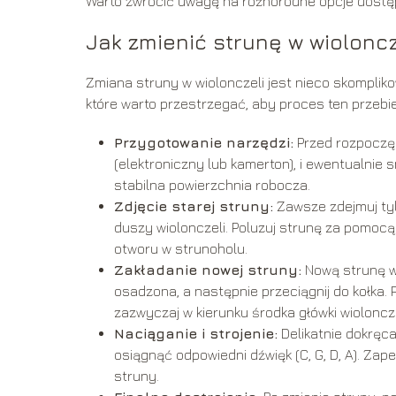
Warto zwrócić uwagę na różnorodne opcje dostępn
Jak zmienić strunę w wioloncz
Zmiana struny w wiolonczeli jest nieco skompliko
które warto przestrzegać, aby proces ten przebi
Przygotowanie narzędzi:
Przed rozpoczęc
(elektroniczny lub kamerton), i ewentualnie 
stabilna powierzchnia robocza.
Zdjęcie starej struny:
Zawsze zdejmuj tyl
duszy wiolonczeli. Poluzuj strunę za pomocą ko
otworu w strunoholu.
Zakładanie nowej struny:
Nową strunę wp
osadzona, a następnie przeciągnij do kołka. 
zazwyczaj w kierunku środka główki wioloncze
Naciąganie i strojenie:
Delikatnie dokręca
osiągnąć odpowiedni dźwięk (C, G, D, A). Za
struny.