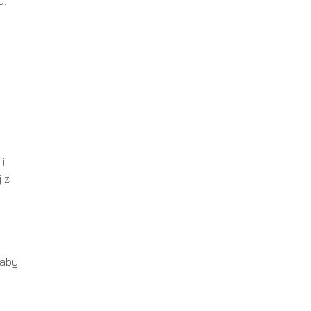
u.
i
j z
 aby