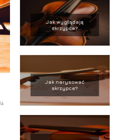
Jak wyglądają
skrzypce?
Charakterystyczne
cechy budowy
Jak narysować
skrzypce?
y,