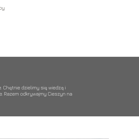
aby
 Chętnie dzielimy się wiedzą i
ące. Razem odkrywajmy Cieszyn na