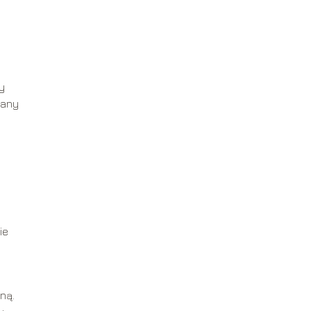
y
iany
ie
ną.