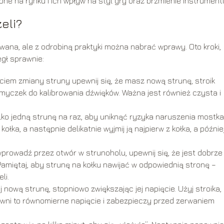
e na rynku i ich wpływ na styl gry oraz brzmienie instrument
eli?
wana, ale z odrobiną praktyki można nabrać wprawy. Oto kroki,
egł sprawnie:
iem zmiany struny upewnij się, że masz nową strunę, stroik
smyczek do kalibrowania dźwięków. Ważna jest również czysta i
ko jedną strunę na raz, aby uniknąć ryzyka naruszenia mostka 
łka, a następnie delikatnie wyjmij ją najpierw z kołka, a późnie
rowadź przez otwór w strunoholu, upewnij się, że jest dobrze
Pamiętaj, aby strunę na kołku nawijać w odpowiednią stronę –
li.
j nową strunę, stopniowo zwiększając jej napięcie. Użyj stroika,
pewni to równomierne napięcie i zabezpieczy przed zerwaniem