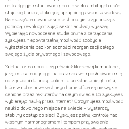
na tradycyjne studiowanie, co dla wielu ambitnych osób
staje się barierą blokującą upragniony awans zawodowy.
Na szczęście nowoczesne technologie przychodzą z
pomocą, rewolucjonizując sektor edukacji wyższej.
Wybierając nowoczesne studia online z zarządzania,
zyskujesz niepowtarzalną możliwość zdobycia
wykształcenia bez konieczności reorganizacji całego
swojego życia prywatnego i zawodowego.
Zdalna forma nauki uczy również kluczowej kompetencji,
jaką jest samodyscyplina oraz sprawne posługiwanie się
narzędziami do pracy online. To unikalne umiejętności,
które w dobie powszechnego home office są niezwykle
cenione przez rekruterów na całym świecie. Co zyskujesz,
wybierając naukę przez internet? Otrzymujesz możliwość
nauki z dowolnego miejsca na świecie – wystarczy
stabilny dostęp do sieci. Zyskujesz pełną kontrolę nad
własnym harmonogramem i tempem przyswajania
wiedzy. Masz stały dostęp do cyfrowych bibliotek oraz