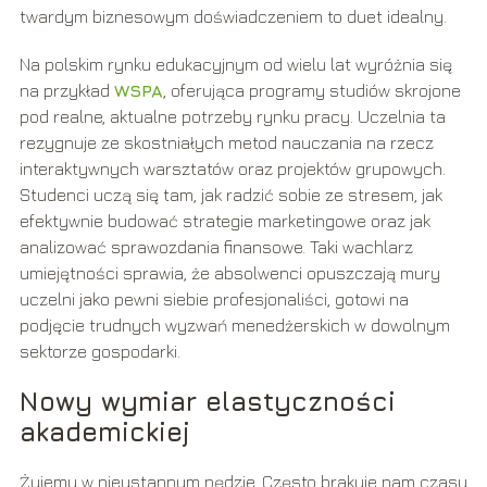
twardym biznesowym doświadczeniem to duet idealny.
Na polskim rynku edukacyjnym od wielu lat wyróżnia się
na przykład
WSPA
, oferująca programy studiów skrojone
pod realne, aktualne potrzeby rynku pracy. Uczelnia ta
rezygnuje ze skostniałych metod nauczania na rzecz
interaktywnych warsztatów oraz projektów grupowych.
Studenci uczą się tam, jak radzić sobie ze stresem, jak
efektywnie budować strategie marketingowe oraz jak
analizować sprawozdania finansowe. Taki wachlarz
umiejętności sprawia, że absolwenci opuszczają mury
uczelni jako pewni siebie profesjonaliści, gotowi na
podjęcie trudnych wyzwań menedżerskich w dowolnym
sektorze gospodarki.
Nowy wymiar elastyczności
akademickiej
Żyjemy w nieustannym pędzie. Często brakuje nam czasu