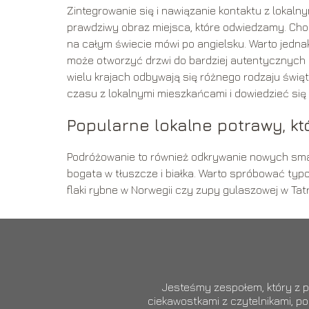
Zintegrowanie się i nawiązanie kontaktu z loka
prawdziwy obraz miejsca, które odwiedzamy. Ch
na całym świecie mówi po angielsku. Warto jedna
może otworzyć drzwi do bardziej autentycznych in
wielu krajach odbywają się różnego rodzaju święta
czasu z lokalnymi mieszkańcami i dowiedzieć się w
Popularne lokalne potrawy, k
Podróżowanie to również odkrywanie nowych smakó
bogata w tłuszcze i białka. Warto spróbować typ
flaki rybne w Norwegii czy zupy gulaszowej w Tat
Jesteśmy zespołem, który z pa
ciekawostkami z czytelnikami, p