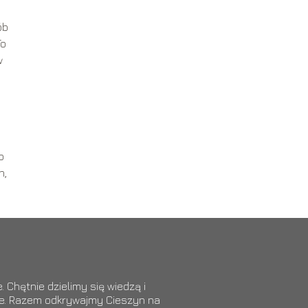
ób
To
w
o
h,
 Chętnie dzielimy się wiedzą i
ące. Razem odkrywajmy Cieszyn na