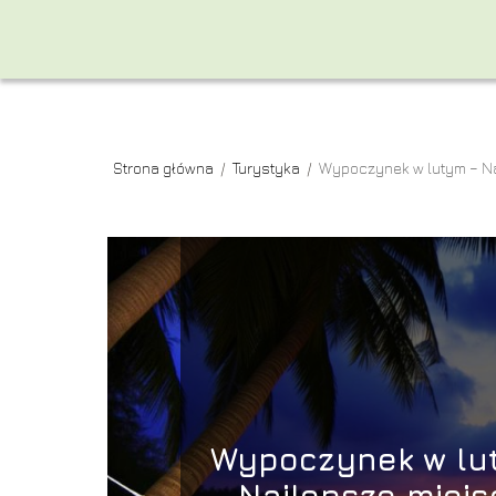
Strona główna
/
Turystyka
/
Wypoczynek w lutym – N
Wypoczynek w lu
– Najlepsze miejs