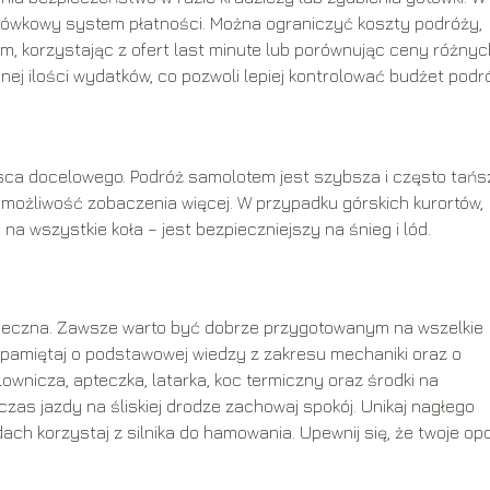
gotówkowy system płatności. Można ograniczyć koszty podróży,
m, korzystając z ofert last minute lub porównując ceny różnyc
ej ilości wydatków, co pozwoli lepiej kontrolować budżet podr
sca docelowego. Podróż samolotem jest szybsza i często tańs
ożliwość zobaczenia więcej. W przypadku górskich kurortów,
wszystkie koła – jest bezpieczniejszy na śnieg i lód.
eczna. Zawsze warto być dobrze przygotowanym na wszelkie
pamiętaj o podstawowej wiedzy z zakresu mechaniki oraz o
wnicza, apteczka, latarka, koc termiczny oraz środki na
dczas jazdy na śliskiej drodze zachowaj spokój. Unikaj nagłego
ach korzystaj z silnika do hamowania. Upewnij się, że twoje op