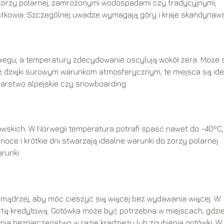
orzy polarnej, zamrożonymi wodospadami czy tradycyjnymi,
tkowia. Szczególnej uwadze wymagają góry i kraje skandynaws
niegu, a temperatury zdecydowanie oscylują wokół zera. Może 
eż dzięki surowym warunkom atmosferycznym, te miejsca są id
iarstwo alpejskie czy snowboarding.
awskich. W Norwegii temperatura potrafi spaść nawet do -40ºC,
noce i krótkie dni stwarzają idealne warunki do zorzy polarnej.
runki.
ić mądrzej, aby móc cieszyć się więcej bez wydawania więcej. W
kartę kredytową. Gotówka może być potrzebna w miejscach, gdzi
nia bezpieczeństwo w razie kradzieży lub zgubienia gotówki. W