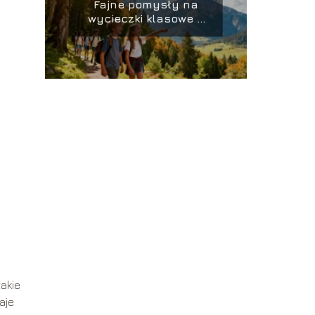
Fajne pomysły na
wycieczki klasowe –
gdzie warto pojechać?
takie
aje