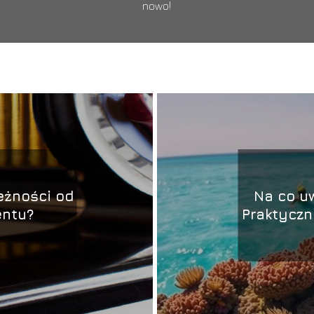
nowo!
eżności od
Na co u
entu?
Praktyczn