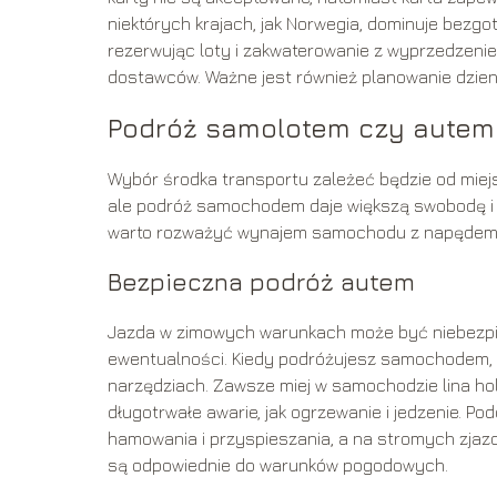
niektórych krajach, jak Norwegia, dominuje bez
rezerwując loty i zakwaterowanie z wyprzedzenie
dostawców. Ważne jest również planowanie dzienn
Podróż samolotem czy autem
Wybór środka transportu zależeć będzie od miej
ale podróż samochodem daje większą swobodę i m
warto rozważyć wynajem samochodu z napędem na 
Bezpieczna podróż autem
Jazda w zimowych warunkach może być niebezpi
ewentualności. Kiedy podróżujesz samochodem, 
narzędziach. Zawsze miej w samochodzie lina holo
długotrwałe awarie, jak ogrzewanie i jedzenie. Po
hamowania i przyspieszania, a na stromych zjazd
są odpowiednie do warunków pogodowych.