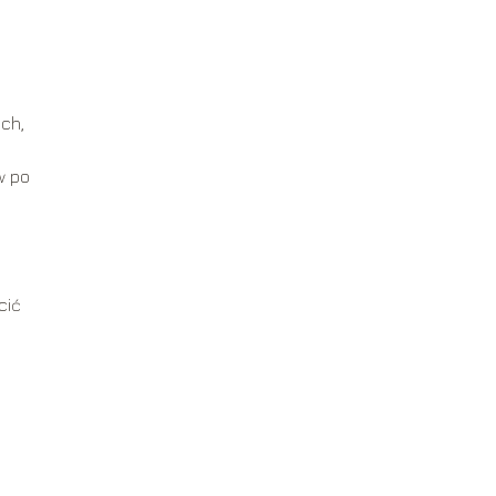
ych,
w po
cić