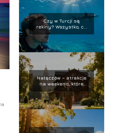
Czy w Turcji są
rekiny? Wszystko, co
musisz wiedzieć
Nałęczów – atrakcje
na weekend, które
warto zobaczyć
na