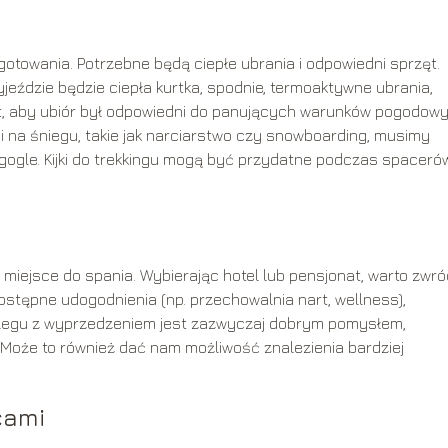
towania. Potrzebne będą ciepłe ubrania i odpowiedni sprzęt.
dzie będzie ciepła kurtka, spodnie, termoaktywne ubrania,
jest, aby ubiór był odpowiedni do panujących warunków pogodow
i na śniegu, takie jak narciarstwo czy snowboarding, musimy
 gogle. Kijki do trekkingu mogą być przydatne podczas spaceró
 miejsce do spania. Wybierając hotel lub pensjonat, warto zwró
dostępne udogodnienia (np. przechowalnia nart, wellness),
oclegu z wyprzedzeniem jest zazwyczaj dobrym pomysłem,
 Może to również dać nam możliwość znalezienia bardziej
cami