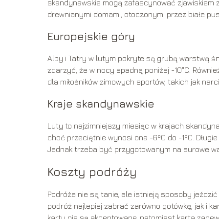
skandynawskie mogą zafascynować zjawiskiem z
drewnianymi domami, otoczonymi przez białe pus
Europejskie góry
Alpy i Tatry w lutym pokryte są grubą warstwą ś
zdarzyć, że w nocy spadną poniżej -10°C. Równi
dla miłośników zimowych sportów, takich jak narc
Kraje skandynawskie
Luty to najzimniejszy miesiąc w krajach skandyn
choć przeciętnie wynosi ona -6ºC do -1ºC. Długie 
Jednak trzeba być przygotowanym na surowe wa
Koszty podróży
Podróże nie są tanie, ale istnieją sposoby jeźdz
podróż najlepiej zabrać zarówno gotówkę, jak i 
karty nie są akceptowane, natomiast karta zapew