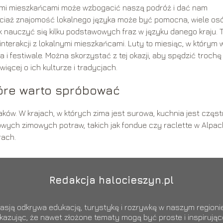
lnymi mieszkańcami może wzbogacić naszą podróż i dać nam
ociaż znajomość lokalnego języka może być pomocna, wiele os
k nauczyć się kilku podstawowych fraz w języku danego kraju. 
terakcji z lokalnymi mieszkańcami. Luty to miesiąc, w którym 
 i festiwale. Można skorzystać z tej okazji, aby spędzić trochę
ięcej o ich kulturze i tradycjach.
tóre warto spróbować
w. W krajach, w których zima jest surowa, kuchnia jest częst
owych zimowych potraw, takich jak fondue czy raclette w Alpac
rach.
Redakcja halocieszyn.pl
sją odkrywa edukację, turystykę i rozrywkę w naszym regionie.
okazując, że nawet złożone tematy mogą być proste i inspiruj