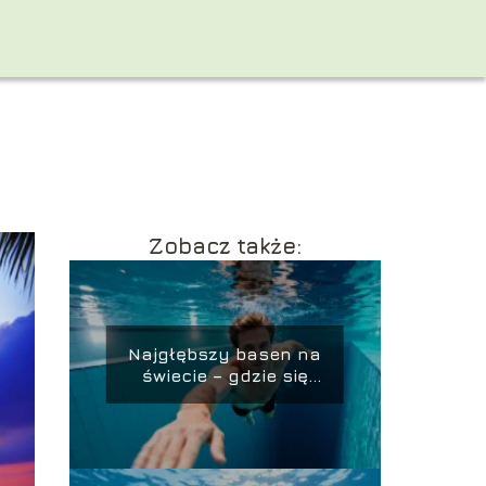
Zobacz także:
Najgłębszy basen na
świecie – gdzie się
znajduje i ile ma
metrów?