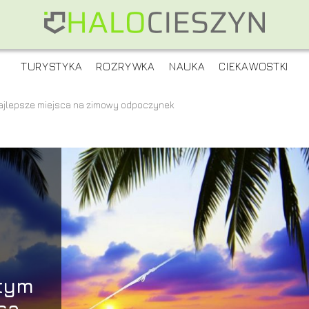
TURYSTYKA
ROZRYWKA
NAUKA
CIEKAWOSTKI
ajlepsze miejsca na zimowy odpoczynek
tym
ca