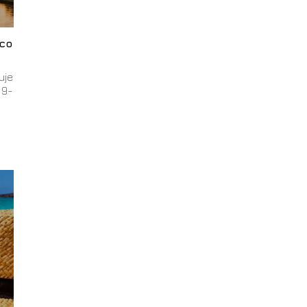
 co
uje
 9-