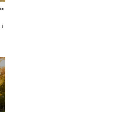
na
od