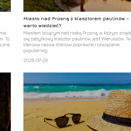
Miasto nad Prosną z klasztorem paulinów –
warto wiedzieć?
mie
Miastem leżącym nad rzeką Prosną, w którym znajd
i. To
się zabytkowy klasztor paulinów, jest Wieruszów. Ta
yczne
literowa nazwa stanowi poprawne rozwiązanie
popularneg...
2026-07-29