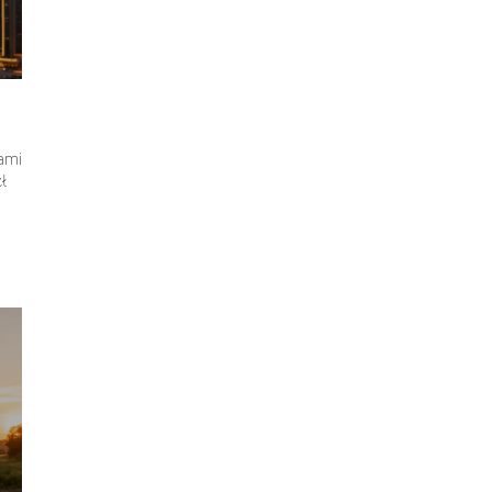
ami
ł