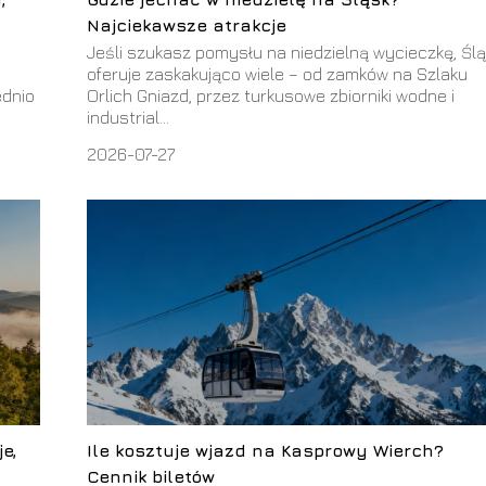
Najciekawsze atrakcje
Jeśli szukasz pomysłu na niedzielną wycieczkę, Śl
oferuje zaskakująco wiele – od zamków na Szlaku
ednio
Orlich Gniazd, przez turkusowe zbiorniki wodne i
industrial...
2026-07-27
e,
Ile kosztuje wjazd na Kasprowy Wierch?
Cennik biletów