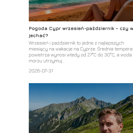
Pogoda Cypr wrzesień-październik – czy 
jechać?
Wrzesień i październik to jedne z najlepszych
miesięcy na wakacje na Cyprze. Średnia tempera
powietrza wynosi wtedy od 27°C do 30°C, a woda
morzu utrzymuj...
2026-07-31