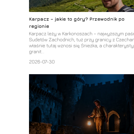
Karpacz – jakie to góry? Przewodnik po
regionie
Karpacz leży w Karkonoszach – najwyższym paś
Sudetów Zachodnich, tuż przy granicy z Czecham
właśnie tutaj wznosi się Śnieżka, a charakteryst
granit...
2026-07-30