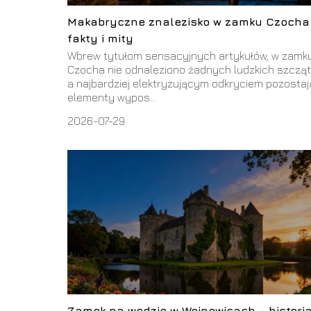
Makabryczne znalezisko w zamku Czocha
fakty i mity
Wbrew tytułom sensacyjnych artykułów, w zamk
Czocha nie odnaleziono żadnych ludzkich szcząt
a najbardziej elektryzującym odkryciem pozostaj
elementy wypos...
2026-07-29
Zamek na wodzie w Wojnowicach – historia