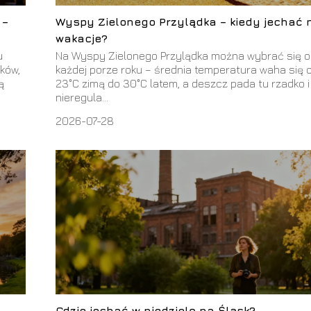
 –
Wyspy Zielonego Przylądka – kiedy jechać 
wakacje?
u
Na Wyspy Zielonego Przylądka można wybrać się o
ków,
każdej porze roku – średnia temperatura waha się 
ą
23°C zimą do 30°C latem, a deszcz pada tu rzadko i
nieregula...
2026-07-28
,
Gdzie jechać w niedzielę na Śląsk?