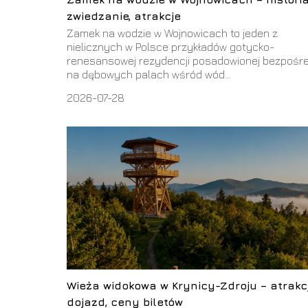
zwiedzanie, atrakcje
Zamek na wodzie w Wojnowicach to jeden z
nielicznych w Polsce przykładów gotycko-
renesansowej rezydencji posadowionej bezpośr
na dębowych palach wśród wód...
2026-07-28
Wieża widokowa w Krynicy-Zdroju – atrakcj
dojazd, ceny biletów