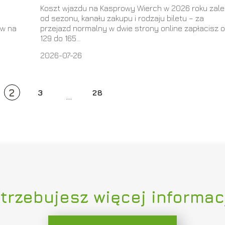
Koszt wjazdu na Kasprowy Wierch w 2026 roku zal
od sezonu, kanału zakupu i rodzaju biletu – za
ów na
przejazd normalny w dwie strony online zapłacisz 
129 do 165...
2026-07-26
2
3
28
...
trzebujesz więcej informac