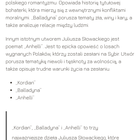
polskiego romantyzmu. Opowiada historię tytułowej
bohaterki, która mierzy się z wewnętrznymi konfliktami
moralnymi. „Balladyna” porusza tematy zła, winy i kary, a
także analizuje relacje między ludźmi.
Innym istotnym utworem Juliusza Słowackiego jest
poemat „Anhelli”. Jest to epicka opowieść o losach
wygnanych Polaków, którzy zostali zesłani na Sybir. Utwór
porusza tematykę niewoli i tęsknoty za wolnością, a
także opisuje trudne warunki życia na zesłaniu.
„Kordian”
„Balladyna”
„Anhelli”
„Kordian”, „Balladyna” i „Anhelli” to trzy
najważniejsze dzieła Juliusza Słowackiego, które