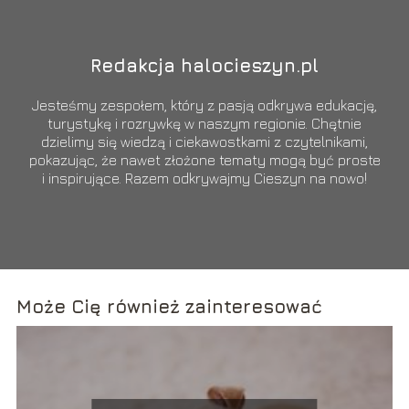
Redakcja halocieszyn.pl
Jesteśmy zespołem, który z pasją odkrywa edukację,
turystykę i rozrywkę w naszym regionie. Chętnie
dzielimy się wiedzą i ciekawostkami z czytelnikami,
pokazując, że nawet złożone tematy mogą być proste
i inspirujące. Razem odkrywajmy Cieszyn na nowo!
Może Cię również zainteresować