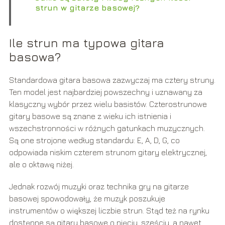
strun w gitarze basowej?
Ile strun ma typowa gitara
basowa?
Standardowa gitara basowa zazwyczaj ma cztery struny.
Ten model jest najbardziej powszechny i uznawany za
klasyczny wybór przez wielu basistów. Czterostrunowe
gitary basowe są znane z wieku ich istnienia i
wszechstronności w różnych gatunkach muzycznych.
Są one strojone według standardu: E, A, D, G, co
odpowiada niskim czterem strunom gitary elektrycznej,
ale o oktawę niżej.
Jednak rozwój muzyki oraz technika gry na gitarze
basowej spowodowały, że muzyk poszukuje
instrumentów o większej liczbie strun. Stąd też na rynku
dostępne są gitary basowe o pięciu, sześciu, a nawet