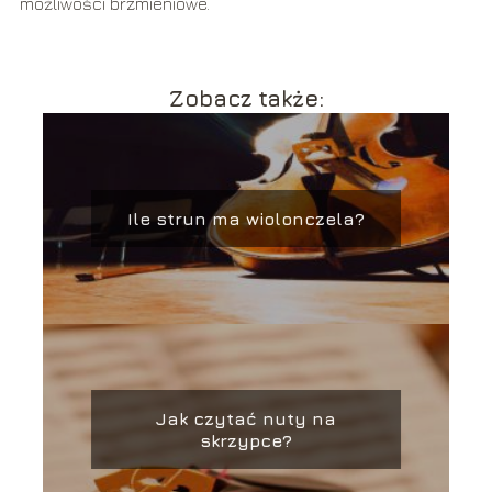
możliwości brzmieniowe.
Zobacz także:
Ile strun ma wiolonczela?
Jak czytać nuty na
skrzypce?