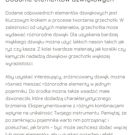
Dodanie odpowiednich elementów dźwiękowych jest
kluczowym krokiem w procesie tworzenia grzechotki. W
zależności od użytych materiałów, grzechotka może
wydawać różnorodne dźwięki. Dla uzyskania bardziej
miękkiego dźwięku można użyć lekkich nasion takich jak
ryż czy kasza. Z kolei twardsze materiały jak koraliki czy
kamyczki nadadzą dźwiękowi grzechotki większej
wyrazistości.
Aby uzyskać interesujący, zróżnicowany dzwięk, można
również mieszać różnorodne elementy w jednym
pojemniku. Do środka można także wsadzić małe
dzwoneczki, które dodadzą charakterystycznego
brzmienia. Eksperymentowanie z różnymi kombinacjami
wpłynie na unikalność Twojego instrumentu. Pamiętaj, że
po zamknięciu pojemnika warto nim potrząsnąć i
posłuchać, jak brzmi – być może zechcesz dodać więcej
lub mniej elementów, aby uzyskać pożądany efekt.