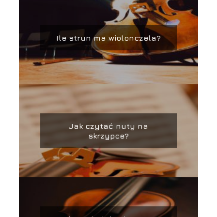
Ile strun ma wiolonczela?
Jak czytać nuty na
skrzypce?