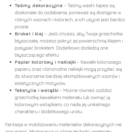
Taśmy dekoracyjne
– Taśmy washi tapes są
doskonałe do ozdabiania, ponieważ są dostępne w
różnych wzorach i kolorach, a ich użycie jest bardzo
proste.
Brokat i klej
– Jeśli chcesz, aby Twoja grzechotka
błyszczała, możesz pokryć jej powierzchnię klejem i
posypać brokatem. Dodatkowo dodadzą one
błyszczącego efektu.
Papier kolorowy i naklejki
– Kawałki kolorowego
papieru oraz różnorodne naklejki mogą przydać się
do stworzenia bardziej skomplikowanych wzorów i
estetycznych motywów.
Tekstylia i wstążki
– Można również ozdobić
grzechotkę kawałkami materiału lub owinąć ją
kolorowymi wstążkami, co nada jej unikalnego
charakteru i dodatkowego uroku.
Fantazja w mobilizowaniu materiałów dekoracyjnych nie
zna granic. Można łączyć różne techniki i materiały,