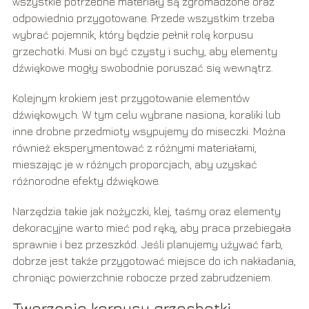
wszystkie potrzebne materiały są zgromadzone oraz
odpowiednio przygotowane. Przede wszystkim trzeba
wybrać pojemnik, który będzie pełnił rolę korpusu
grzechotki. Musi on być czysty i suchy, aby elementy
dźwiękowe mogły swobodnie poruszać się wewnątrz.
Kolejnym krokiem jest przygotowanie elementów
dźwiękowych. W tym celu wybrane nasiona, koraliki lub
inne drobne przedmioty wsypujemy do miseczki. Można
również eksperymentować z różnymi materiałami,
mieszając je w różnych proporcjach, aby uzyskać
różnorodne efekty dźwiękowe.
Narzędzia takie jak nożyczki, klej, taśmy oraz elementy
dekoracyjne warto mieć pod ręką, aby praca przebiegała
sprawnie i bez przeszkód. Jeśli planujemy używać farb,
dobrze jest także przygotować miejsce do ich nakładania,
chroniąc powierzchnie robocze przed zabrudzeniem.
Tworzenie korpusu grzechotki