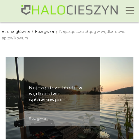
Strona główna
/
Rozrywka
/
Najczęstsze błędy w wędkarstwie
spławikowym
Najczęstsze błędy w
wędkarstwie
spławikowym
Rozrywka