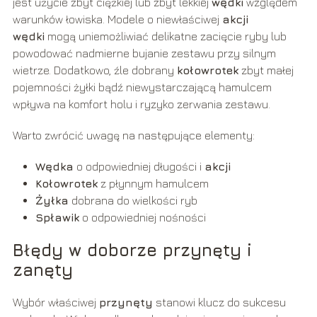
jest użycie zbyt ciężkiej lub zbyt lekkiej
wędki
względem
warunków łowiska. Modele o niewłaściwej
akcji
wędki
mogą uniemożliwiać delikatne zacięcie ryby lub
powodować nadmierne bujanie zestawu przy silnym
wietrze. Dodatkowo, źle dobrany
kołowrotek
zbyt małej
pojemności żyłki bądź niewystarczającą hamulcem
wpływa na komfort holu i ryzyko zerwania zestawu.
Warto zwrócić uwagę na następujące elementy:
Wędka
o odpowiedniej długości i
akcji
Kołowrotek
z płynnym hamulcem
Żyłka
dobrana do wielkości ryb
Spławik
o odpowiedniej nośności
Błędy w doborze przynęty i
zanęty
Wybór właściwej
przynęty
stanowi klucz do sukcesu