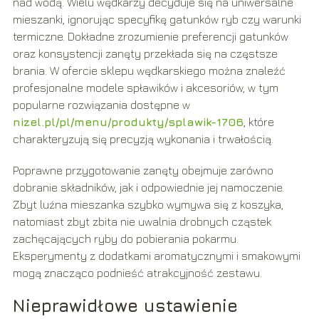
nad wodą. Wielu wędkarzy decyduje się na uniwersalne
mieszanki, ignorując specyfikę gatunków ryb czy warunki
termiczne. Dokładne zrozumienie preferencji gatunków
oraz konsystencji zanęty przekłada się na częstsze
brania. W ofercie sklepu wędkarskiego można znaleźć
profesjonalne modele spławików i akcesoriów, w tym
popularne rozwiązania dostępne w
nizel.pl/pl/menu/produkty/splawik-1706
, które
charakteryzują się precyzją wykonania i trwałością.
Poprawne przygotowanie zanęty obejmuje zarówno
dobranie składników, jak i odpowiednie jej namoczenie.
Zbyt luźna mieszanka szybko wymywa się z koszyka,
natomiast zbyt zbita nie uwalnia drobnych cząstek
zachęcających ryby do pobierania pokarmu.
Eksperymenty z dodatkami aromatycznymi i smakowymi
mogą znacząco podnieść atrakcyjność zestawu.
Nieprawidłowe ustawienie