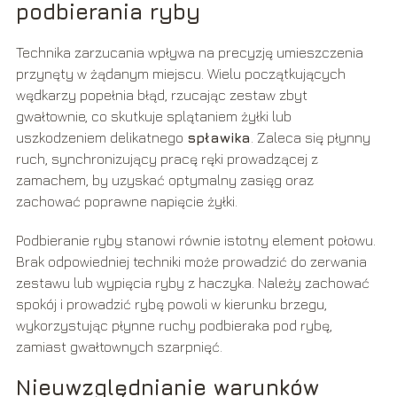
podbierania ryby
Technika zarzucania wpływa na precyzję umieszczenia
przynęty w żądanym miejscu. Wielu początkujących
wędkarzy popełnia błąd, rzucając zestaw zbyt
gwałtownie, co skutkuje splątaniem żyłki lub
uszkodzeniem delikatnego
spławika
. Zaleca się płynny
ruch, synchronizujący pracę ręki prowadzącej z
zamachem, by uzyskać optymalny zasięg oraz
zachować poprawne napięcie żyłki.
Podbieranie ryby stanowi równie istotny element połowu.
Brak odpowiedniej techniki może prowadzić do zerwania
zestawu lub wypięcia ryby z haczyka. Należy zachować
spokój i prowadzić rybę powoli w kierunku brzegu,
wykorzystując płynne ruchy podbieraka pod rybę,
zamiast gwałtownych szarpnięć.
Nieuwzględnianie warunków