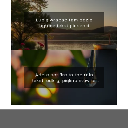
Lubię wracać tam gdzie
byłem: tekst piosenki
Zbigniewa Wodeckiego
Adele set fire to the rain
tekst: odkryj piękno słów tej
piosenki