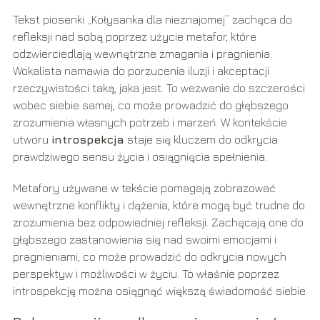
Tekst piosenki „Kołysanka dla nieznajomej” zachęca do
refleksji nad sobą poprzez użycie metafor, które
odzwierciedlają wewnętrzne zmagania i pragnienia.
Wokalista namawia do porzucenia iluzji i akceptacji
rzeczywistości taką, jaka jest. To wezwanie do szczerości
wobec siebie samej, co może prowadzić do głębszego
zrozumienia własnych potrzeb i marzeń. W kontekście
utworu
introspekcja
staje się kluczem do odkrycia
prawdziwego sensu życia i osiągnięcia spełnienia.
Metafory używane w tekście pomagają zobrazować
wewnętrzne konflikty i dążenia, które mogą być trudne do
zrozumienia bez odpowiedniej refleksji. Zachęcają one do
głębszego zastanowienia się nad swoimi emocjami i
pragnieniami, co może prowadzić do odkrycia nowych
perspektyw i możliwości w życiu. To właśnie poprzez
introspekcję można osiągnąć większą świadomość siebie.