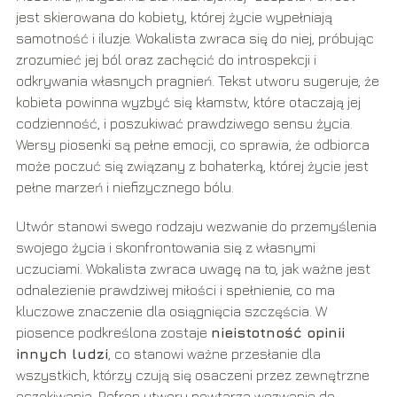
jest skierowana do kobiety, której życie wypełniają
samotność i iluzje. Wokalista zwraca się do niej, próbując
zrozumieć jej ból oraz zachęcić do introspekcji i
odkrywania własnych pragnień. Tekst utworu sugeruje, że
kobieta powinna wyzbyć się kłamstw, które otaczają jej
codzienność, i poszukiwać prawdziwego sensu życia.
Wersy piosenki są pełne emocji, co sprawia, że odbiorca
może poczuć się związany z bohaterką, której życie jest
pełne marzeń i niefizycznego bólu.
Utwór stanowi swego rodzaju wezwanie do przemyślenia
swojego życia i skonfrontowania się z własnymi
uczuciami. Wokalista zwraca uwagę na to, jak ważne jest
odnalezienie prawdziwej miłości i spełnienie, co ma
kluczowe znaczenie dla osiągnięcia szczęścia. W
piosence podkreślona zostaje
nieistotność opinii
innych ludzi
, co stanowi ważne przesłanie dla
wszystkich, którzy czują się osaczeni przez zewnętrzne
oczekiwania. Refren utworu powtarza wezwanie do