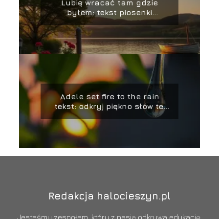
Lubię wracać tam gdzie
byłem: tekst piosenki
Zbigniewa Wodeckiego
Adele set fire to the rain
tekst: odkryj piękno słów tej
piosenki
Redakcja halocieszyn.pl
Jesteśmy zespołem, który z pasją odkrywa edukację,