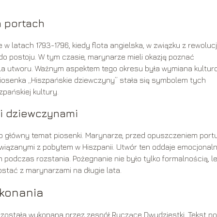
 portach
 latach 1793-1796, kiedy flota angielska, w związku z rewoluc
o postoju. W tym czasie, marynarze mieli okazję poznać
 dla utworu. Ważnym aspektem tego okresu była wymiana kultur
Piosenka „Hiszpańskie dziewczyny” stała się symbolem tych
zpańskiej kultury.
mi dziewczynami
o główny temat piosenki. Marynarze, przed opuszczeniem portu
związanymi z pobytem w Hiszpanii. Utwór ten oddaje emocjonal
m podczas rozstania. Pożegnanie nie było tylko formalnością, l
ostać z marynarzami na długie lata.
ykonania
 została wykonana przez zespół Ryczące Dwudziestki. Tekst po