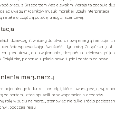
 współpracy z Grzegorzem Wasielewskim. Wersja ta zdobyła du
jąc uwagę miłośników muzyki morskiej. Dzięki interpretacji
 stał się częścią polskiej tradycji szantowej.
etacja
kich dziewczyn”, wniosły do utworu nową energię i emocje. Ich
dnocześnie wprowadzając świeżość i dynamikę. Zespół ten jest
ceny szantowej, a ich wykonanie „Hiszpańskich dziewczyn” jes
. Dzięki nim, piosenka zyskała nowe życie i została na nowo
mnienia marynarzy
mocjonalnego ładunku i nostalgii, które towarzyszą jej wykonan
ę za portami, które opuścili, oraz wspomnienia z czasów
ą rolę w życiu na morzu, stanowiąc nie tylko źródło pocieszen
chwil podczas rejsu.