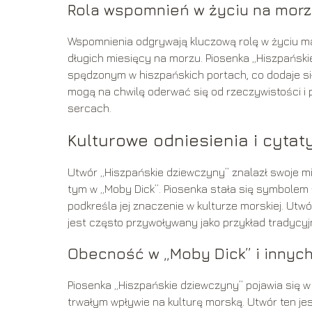
Rola wspomnień w życiu na mor
Wspomnienia odgrywają kluczową rolę w życiu m
długich miesięcy na morzu. Piosenka „Hiszpańsk
spędzonym w hiszpańskich portach, co dodaje sił
mogą na chwilę oderwać się od rzeczywistości i p
sercach.
Kulturowe odniesienia i cytaty
Utwór „Hiszpańskie dziewczyny” znalazł swoje mie
tym w „Moby Dick”. Piosenka stała się symbolem 
podkreśla jej znaczenie w kulturze morskiej. Utw
jest często przywoływany jako przykład tradycyj
Obecność w „Moby Dick” i innyc
Piosenka „Hiszpańskie dziewczyny” pojawia się w „
trwałym wpływie na kulturę morską. Utwór ten 