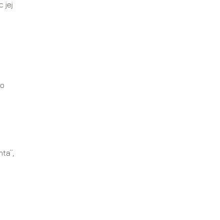
 jej
po
nta”,