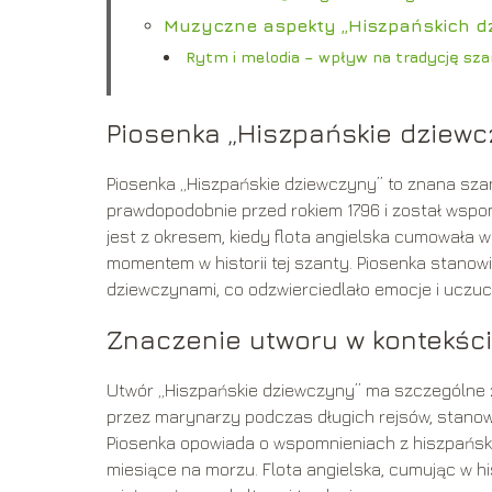
Muzyczne aspekty „Hiszpańskich d
Rytm i melodia – wpływ na tradycję sz
Piosenka „Hiszpańskie dziewcz
Piosenka „Hiszpańskie dziewczyny” to znana szant
prawdopodobnie przed rokiem 1796 i został wspo
jest z okresem, kiedy flota angielska cumowała 
momentem w historii tej szanty. Piosenka stanow
dziewczynami, co odzwierciedlało emocje i uczu
Znaczenie utworu w kontekście
Utwór „Hiszpańskie dziewczyny” ma szczególne zn
przez marynarzy podczas długich rejsów, stanowi
Piosenka opowiada o wspomnieniach z hiszpański
miesiące na morzu. Flota angielska, cumując w h