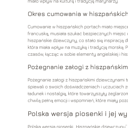
miało wpływ na kulturę i tradycję marynarzy.
Okres cumowania w hiszpańskich
Cumowanie w hiszpańskich portach miało miejsce w
francuską, musiała szukać bezpiecznych miejsc d
hiszpańskie dziewczyny, co stało się inspiracją
która miała wpływ na muzykę i tradycję morską. 
czasów, łącząc w sobie elementy angielskiej i his
Pożegnanie załogi z hiszpański
Pożegnanie załogi z hiszpańskimi dziewczynami t
śpiewali o swoich doświadczeniach i uczuciach 
ładunek i nostalgię, które towarzyszyły żeglarzo
chwilą pełną emocji i wspomnień, które miały poz
Polska wersja piosenki i jej w
Polska wersja piosenki „Hiszpańskie dziewczyny”