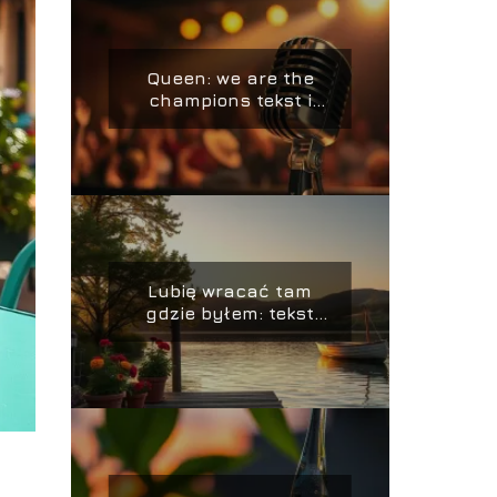
Queen: we are the
champions tekst i
jego znaczenie w
muzyce
Lubię wracać tam
gdzie byłem: tekst
piosenki Zbigniewa
Wodeckiego