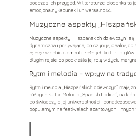
podczas ich przygód. W literaturze, piosenka ta j
emocjonalny ładunek i uniwersalność.
Muzyczne aspekty „Hiszpańsk
Muzyczne aspekty „Hiszpańskich dziewczyn” są is
dynamiczna i porywająca, co czyni ją idealną do
łącząc w sobie elementy różnych kultur i styló
długim rejsie, co podkreśla jej rolę w życiu maryn
Rytm i melodia – wpływ na trady
Rytm i melodia „Hiszpańskich dziewczyn” mają z
różnych kultur. Melodia „Spanish Ladies”, na któ
co świadczy o jej uniwersalności i ponadczasowo
popularnym na festiwalach szantowych i innych