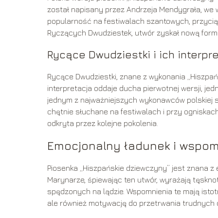
został napisany przez Andrzeja Mendygrała, we
popularność na festiwalach szantowych, przyciąga
Ryczących Dwudziestek, utwór zyskał nową formę i
Rycące Dwudziestki i ich interpr
Rycące Dwudziestki, znane z wykonania „Hiszpańs
interpretacja oddaje ducha pierwotnej wersji, je
jednym z najważniejszych wykonawców polskiej s
chętnie słuchane na festiwalach i przy ogniskach
odkryta przez kolejne pokolenia.
Emocjonalny ładunek i wspo
Piosenka „Hiszpańskie dziewczyny” jest znana z e
Marynarze, śpiewając ten utwór, wyrażają tęsknot
spędzonych na lądzie. Wspomnienia te mają istotn
ale również motywację do przetrwania trudnych 