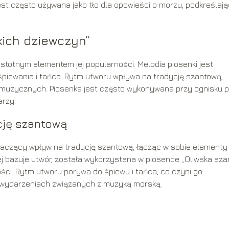
est często używana jako tło dla opowieści o morzu, podkreślając
ich dziewczyn”
totnym elementem jej popularności. Melodia piosenki jest
 śpiewania i tańca. Rytm utworu wpływa na tradycję szantową,
w muzycznych. Piosenka jest często wykonywana przy ognisku 
arzy.
cję szantową
naczący wpływ na tradycję szantową, łącząc w sobie elementy
rej bazuje utwór, została wykorzystana w piosence „Oliwska sza
ści. Rytm utworu porywa do śpiewu i tańca, co czyni go
 wydarzeniach związanych z muzyką morską.