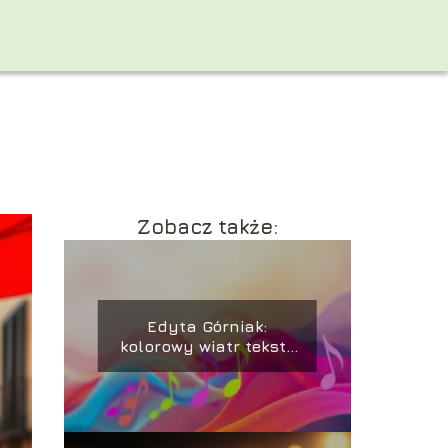
Zobacz także:
Edyta Górniak:
kolorowy wiatr tekst i
jego znaczenie w
muzyce