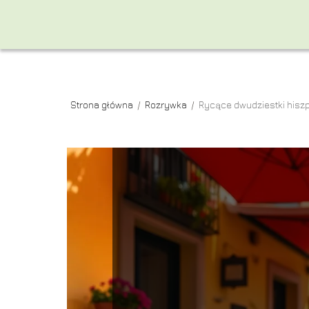
Strona główna
/
Rozrywka
/
Rycące dwudziestki hiszp