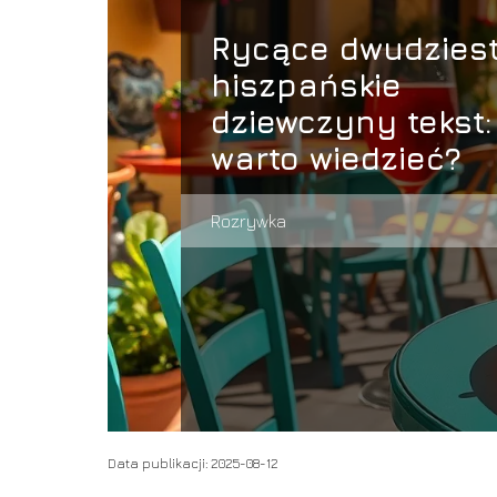
Rycące dwudziest
hiszpańskie
dziewczyny tekst:
warto wiedzieć?
Rozrywka
Data publikacji: 2025-08-12