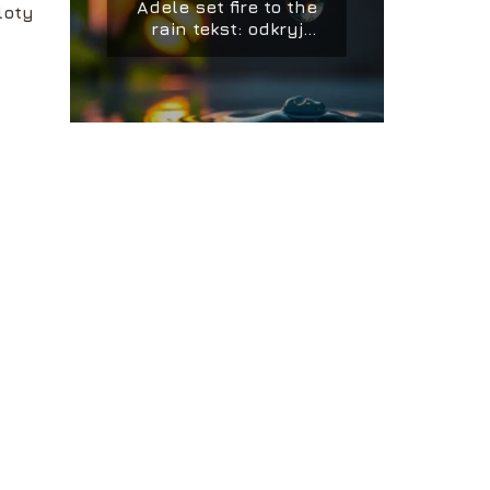
Adele set fire to the
loty
rain tekst: odkryj
piękno słów tej
piosenki