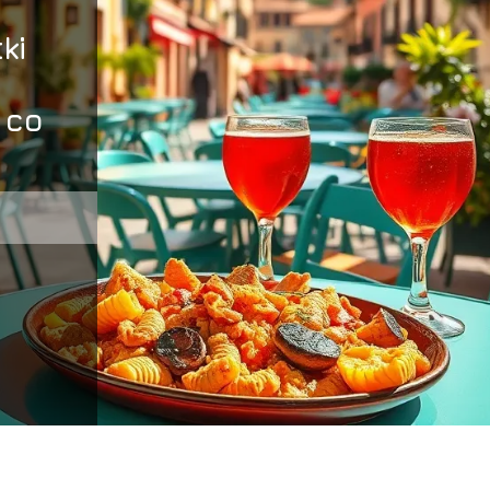
ki
 co