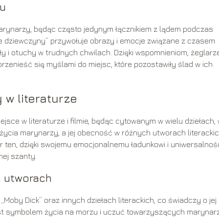
zu
arynarzy, będąc często jedynym łącznikiem z lądem podczas
ie dziewczyny” przywołuje obrazy i emocje związane z czasem
y i otuchy w trudnych chwilach. Dzięki wspomnieniom, żeglarz
rzenieść się myślami do miejsc, które pozostawiły ślad w ich
 w literaturze
jsce w literaturze i filmie, będąc cytowanym w wielu dziełach,
życia marynarzy, a jej obecność w różnych utworach literacki
ór ten, dzięki swojemu emocjonalnemu ładunkowi i uniwersalnośc
nej szanty.
h utworach
Moby Dick” oraz innych dziełach literackich, co świadczy o jej
jest symbolem życia na morzu i uczuć towarzyszących maryna