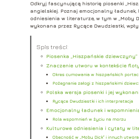
Odkryj fascynującą historię piosenki „His
angielskiej. Poznaj emocjonalny ładunek
odniesienia w literaturze, w tym w „Moby Di
wykonana przez Rycące Dwudziestki, wpły
Spis treści:
Piosenka „Hiszpańskie dziewczyny” –
Znaczenie utworu w kontekście floty
Okres cumowania w hiszpańskich porta
Pożegnanie załogi z hiszpańskimi dziew
Polska wersja piosenki i jej wykonan
Rycące Dwudziestki i ich interpretacja
Emocjonalny ładunek i wspomnien
Rola wspomnień w życiu na morzu
Kulturowe odniesienia i cytaty w lit
Obecność w „Moby Dick” i innych utwor