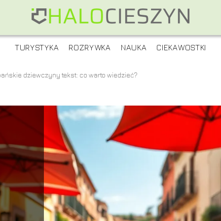
TURYSTYKA
ROZRYWKA
NAUKA
CIEKAWOSTKI
ańskie dziewczyny tekst: co warto wiedzieć?