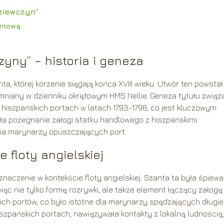
ziewczyn”
antową
yny” – historia i geneza
a, której korzenie sięgają końca XVIII wieku. Utwór ten powstał
mniany w dzienniku okrętowym HMS Nellie. Geneza tytułu związ
w hiszpańskich portach w latach 1793-1796, co jest kluczowym
iła pożegnanie załogi statku handlowego z hiszpańskimi
cia marynarzy opuszczających port.
 floty angielskiej
aczenie w kontekście floty angielskiej. Szanta ta była śpiew
ąc nie tylko formę rozrywki, ale także element łączący załogę.
ch portów, co było istotne dla marynarzy spędzających długie
iszpańskich portach, nawiązywała kontakty z lokalną ludnością