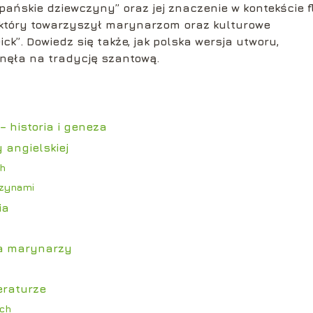
zpańskie dziewczyny” oraz jej znaczenie w kontekście f
, który towarzyszył marynarzom oraz kulturowe
ck”. Dowiedz się także, jak polska wersja utworu,
nęła na tradycję szantową.
 historia i geneza
 angielskiej
ch
czynami
ia
ia marynarzy
eraturze
ach