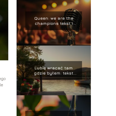
Queen: we are the
champions tekst i
jego znaczenie w
muzyce
Lubię wracać tam
gdzie byłem: tekst
piosenki Zbigniewa
Tego
Wodeckiego
le