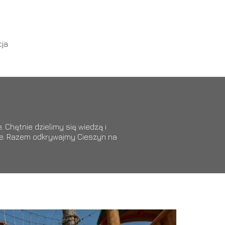
cja
 Chętnie dzielimy się wiedzą i
ące. Razem odkrywajmy Cieszyn na