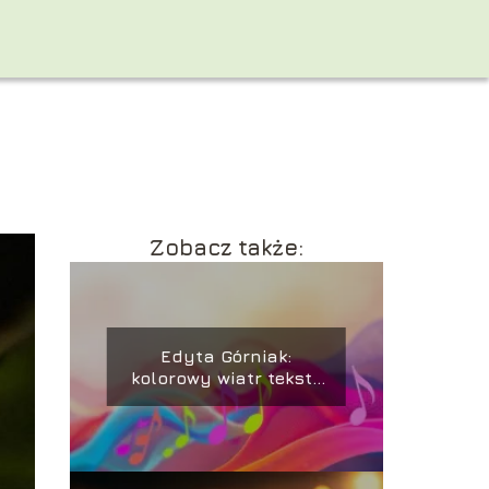
Zobacz także:
Edyta Górniak:
kolorowy wiatr tekst i
jego znaczenie w
muzyce