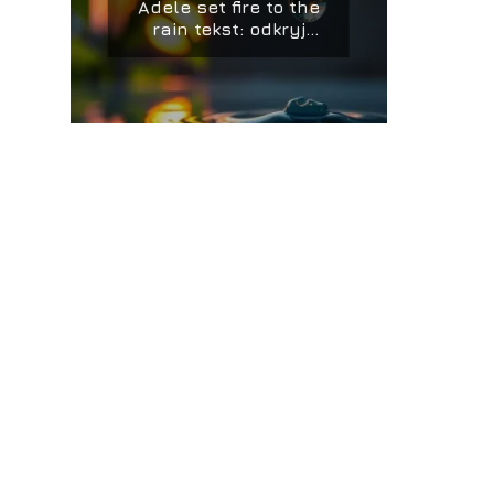
Adele set fire to the
rain tekst: odkryj
piękno słów tej
piosenki