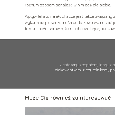
różnym osobom odnaleźć w nim coś dla siebie.
Wpływ tekstu na słuchacza jest także związany z
wykonanie piosenki, może dodatkowo wzmocnić je
tekstu może sprawić, że słuchacze będą odczuwa
Jesteśmy zespołem, który z pa
ciekawostkami z czytelnikami, p
Może Cię również zainteresować