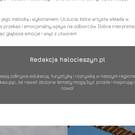
 jego melodią i wykonaniem. Uczucie, które artysta wkłada w
j przekaz i emocjonalny wpływ na odbiorców. Dobra interpreta
ć głębsze emocje i więź z utworem.
Redakcja halocieszyn.pl
sją odkrywa edukację, turystykę i rozrywkę w naszym regionie.
okazując, że nawet złożone tematy mogą być proste i inspiruj
nowo!