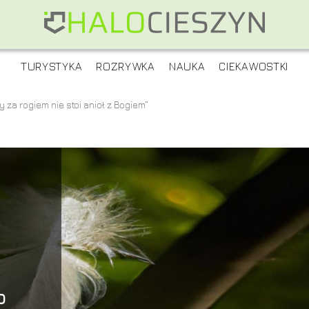
TURYSTYKA
ROZRYWKA
NAUKA
CIEKAWOSTKI
zy za rogiem nie stoi anioł z Bogiem”
o