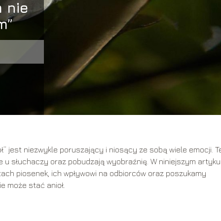
m nie
m”
ioł” jest niezwykle poruszający i niosący ze sobą wiele emocji. 
je u słuchaczy oraz pobudzają wyobraźnię. W niniejszym artyku
stach piosenek, ich wpływowi na odbiorców oraz poszukamy
ie może stać anioł.