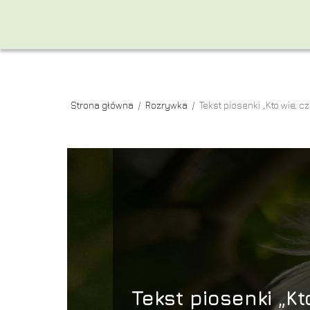
Strona główna
/
Rozrywka
/
Tekst piosenki „Kto wie, c
Tekst piosenki „Kt