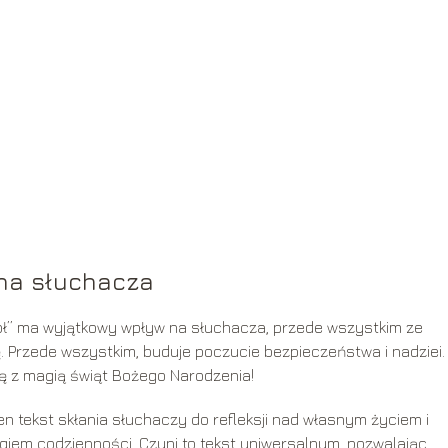
 na słuchacza
anioł” ma wyjątkowy wpływ na słuchacza, przede wszystkim ze
. Przede wszystkim, buduje poczucie bezpieczeństwa i nadziei.
ię z magią świąt Bożego Narodzenia!
n tekst skłania słuchaczy do refleksji nad własnym życiem i
giem codzienności. Czyni to tekst uniwersalnym, pozwalając