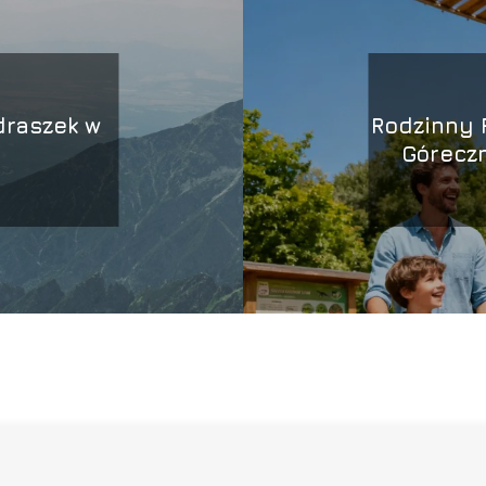
draszek w
Rodzinny P
Góreczn