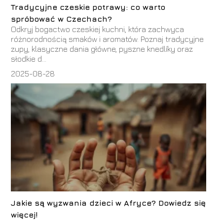
Tradycyjne czeskie potrawy: co warto
spróbować w Czechach?
Odkryj bogactwo czeskiej kuchni, która zachwyca
różnorodnością smaków i aromatów. Poznaj tradycyjne
zupy, klasyczne dania główne, pyszne knedlíky oraz
słodkie d...
2025-08-28
Jakie są wyzwania dzieci w Afryce? Dowiedz się
więcej!