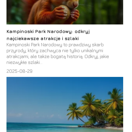
Kampinoski Park Narodowy: odkryj
najciekawsze atrakcje i szlaki
Kampinoski Park Narodowy to prawdziwy skarb
przyrody, który zachwyca nie tylko unikalnymi
atrakcjami, ale także bogatą historią. Odkryj, jakie
niezwykłe szlaki...
2025-08-29