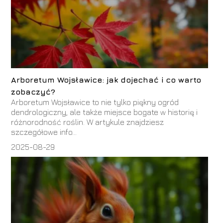
Arboretum Wojsławice: jak dojechać i co warto
zobaczyć?
Arboretum Wojsławice to nie tylko piękny ogród
dendrologiczny, ale także miejsce bogate w historię i
różnorodność roślin. W artykule znajdziesz
szczegółowe info...
2025-08-29