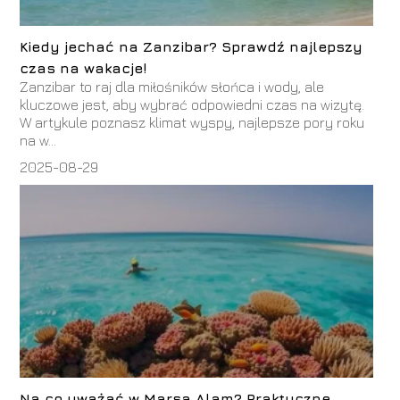
Kiedy jechać na Zanzibar? Sprawdź najlepszy
czas na wakacje!
Zanzibar to raj dla miłośników słońca i wody, ale
kluczowe jest, aby wybrać odpowiedni czas na wizytę.
W artykule poznasz klimat wyspy, najlepsze pory roku
na w...
2025-08-29
Na co uważać w Marsa Alam? Praktyczne