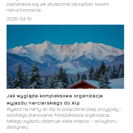
zastanawia się, jak skutecznie zarządzać swoimi
nieruchomościa...
2026-04-10
Jak wygląda kompleksowa organizacja
wyjazdu narciarskiego do Alp
Wyjazd na narty do Alp to połączenie pasji, przygody i
solidnego planowania. Kompleksowa organizacja
takiego wyjazdu obejmuje wiele etapów – od wyboru
destynacj...