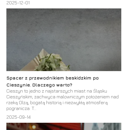
2025-12-01
Spacer z przewodnikiem beskidzkim po
Cieszynie. Dlaczego warto?
Cieszyn to jedno z najstarszych miast na Śląsku
Cieszyńskim, zachwyca malowniczym położeniem nad
rzeką Olzą, bogatą historią i niezwykłą atmosferą
pogranicza. T...
2025-09-14