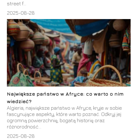
street f...
2025-08-28
Największe państwo w Afryce: co warto o nim
wiedzieć?
Algieria, największe państwo w Afryce, kryje w sobie
fascynujące aspekty, które warto poznać. Odkryj jej
ogromną powierzchnię, bogatą historię oraz
różnorodność...
2025-08-28