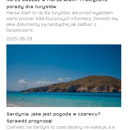
porady dla turystów
Marsa Alam to raj dla turystów, ale przed wyjazdem
warto poznać kilka kluczowych informacji. Dowiedz się,
jakie dokumenty są niezbędne, jak zadbać o
bezpieczeńs...
2025-08-29
Sardynia: jaka jest pogoda w czerwcu?
Sprawdź prognozę!
Czerwiec na Sardynii to czas idealny na wakacje, a w