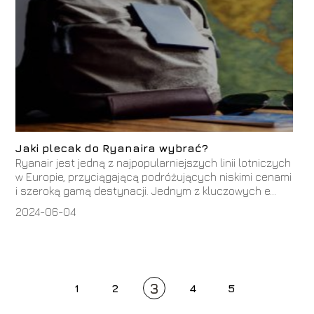
Jaki plecak do Ryanaira wybrać?
Ryanair jest jedną z najpopularniejszych linii lotniczych
w Europie, przyciągającą podróżujących niskimi cenami
i szeroką gamą destynacji. Jednym z kluczowych e...
2024-06-04
3
1
2
4
5