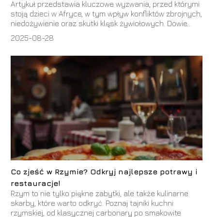
Artykuł przedstawia kluczowe wyzwania, przed którymi
stoją dzieci w Afryce, w tym wpływ konfliktów zbrojnych,
niedożywienie oraz skutki klęsk żywiołowych. Dowie...
2025-08-28
Co zjeść w Rzymie? Odkryj najlepsze potrawy i
restauracje!
Rzym to nie tylko piękne zabytki, ale także kulinarne
skarby, które warto odkryć. Poznaj tajniki kuchni
rzymskiej, od klasycznej carbonary po smakowite