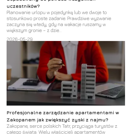
uczestników?
Planowanie urlopu w pojedynkę lub we dwoje to
stosunkowo proste zadanie. Prawdziwe wyzwanie
zaczyna się wtedy, gdy na wakacje ruszamy w
większym gronie – z dzie...
2026-05-29
Profesjonalne zarządzanie apartamentami w
Zakopanem jak zwiększyć zyski z najmu?
Zakopane, serce polskich Tatr, przyciąga turystów z
całego świata. Wielu właścicieli apartamentów