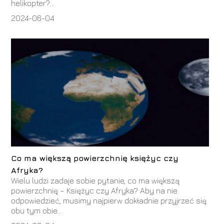
helikopter?...
2024-06-04
Co ma większą powierzchnię księżyc czy
Afryka?
Wielu ludzi zadaje sobie pytanie, co ma większą
powierzchnię – Księżyc czy Afryka? Aby na nie
odpowiedzieć, musimy najpierw dokładnie przyjrzeć się
obu tym obie...