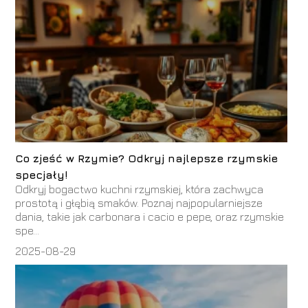
Co zjeść w Rzymie? Odkryj najlepsze rzymskie
specjały!
Odkryj bogactwo kuchni rzymskiej, która zachwyca
prostotą i głębią smaków. Poznaj najpopularniejsze
dania, takie jak carbonara i cacio e pepe, oraz rzymskie
spe...
2025-08-29